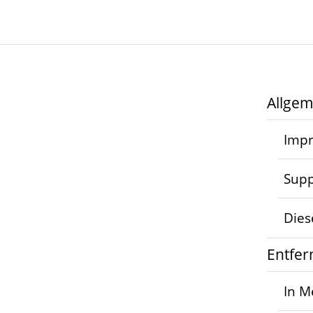
Allgem
Imp
Supp
Dies
Entfe
In M